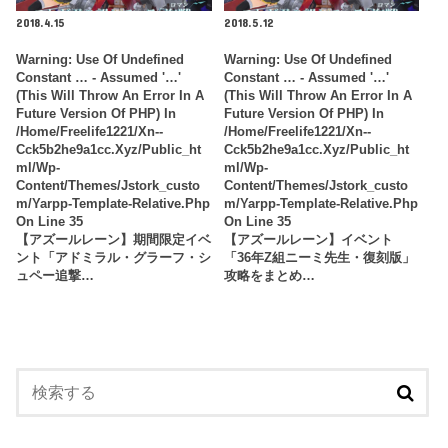
2018.4.15
2018.5.12
Warning
: Use Of Undefined
Warning
: Use Of Undefined
Constant … - Assumed '…'
Constant … - Assumed '…'
(this Will Throw An Error In A
(this Will Throw An Error In A
Future Version Of PHP) In
Future Version Of PHP) In
/home/freelife1221/xn--
/home/freelife1221/xn--
Cck5b2he9a1cc.xyz/public_ht
Cck5b2he9a1cc.xyz/public_ht
Ml/wp-
Ml/wp-
Content/themes/jstork_custo
Content/themes/jstork_custo
M/yarpp-Template-Relative.php
M/yarpp-Template-Relative.php
On Line
35
On Line
35
【アズールレーン】期間限定イベ
【アズールレーン】イベント
ント「アドミラル・グラーフ・シ
「36年Z組ニーミ先生・復刻版」
ュペー追撃…
攻略をまとめ…