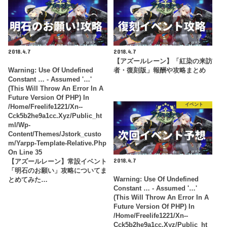
2018.4.7
2018.4.7
【アズールレーン】「紅染の来訪
Warning
: Use Of Undefined
者・復刻版」報酬や攻略まとめ
Constant … - Assumed '…'
(this Will Throw An Error In A
Future Version Of PHP) In
イベント
/home/freelife1221/xn--
Cck5b2he9a1cc.xyz/public_ht
Ml/wp-
Content/themes/jstork_custo
M/yarpp-Template-Relative.php
On Line
35
2018.4.7
【アズールレーン】常設イベント
「明石のお願い」攻略についてま
Warning
: Use Of Undefined
とめてみた…
Constant … - Assumed '…'
(this Will Throw An Error In A
Future Version Of PHP) In
/home/freelife1221/xn--
Cck5b2he9a1cc.xyz/public_ht