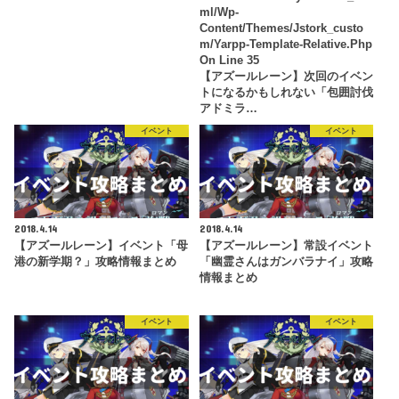
Ml/wp-
Content/themes/jstork_custo
M/yarpp-Template-Relative.php
On Line
35
【アズールレーン】次回のイベン
トになるかもしれない「包囲討伐
アドミラ…
イベント
イベント
2018.4.14
2018.4.14
【アズールレーン】イベント「母
【アズールレーン】常設イベント
港の新学期？」攻略情報まとめ
「幽霊さんはガンバラナイ」攻略
情報まとめ
イベント
イベント