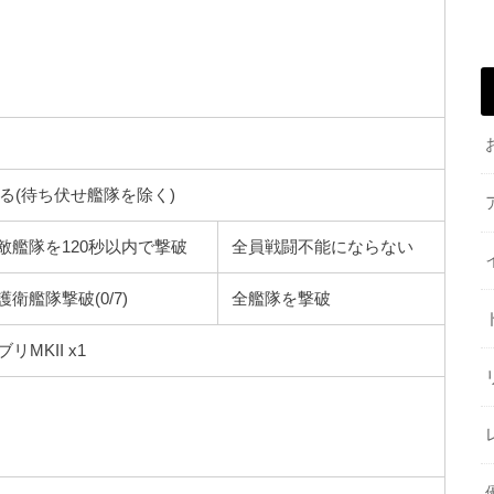
る(待ち伏せ艦隊を除く)
敵艦隊を120秒以内で撃破
全員戦闘不能にならない
護衛艦隊撃破(0/7)
全艦隊を撃破
リMKII x1