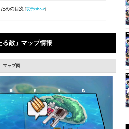
むための目次
[
表示/show
]
来たる敵」マップ情報
マップ図