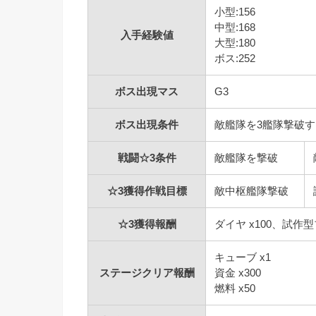
小型:156
中型:168
入手経験値
大型:180
ボス:252
ボス出現マス
G3
ボス出現条件
敵艦隊を3艦隊撃破す
戦闘☆3条件
敵艦隊を撃破
☆3獲得作戦目標
敵中枢艦隊撃破
☆3獲得報酬
ダイヤ x100、試作型ブ
キューブ x1
ステージクリア報酬
資金 x300
燃料 x50