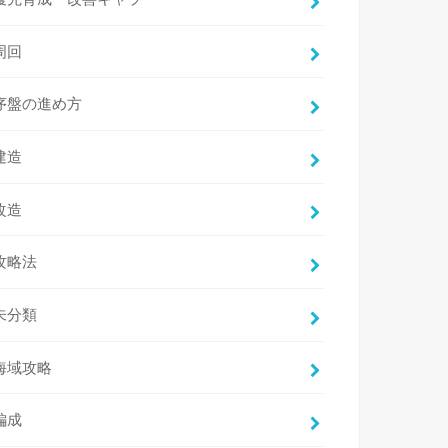
周回
序盤の進め方
建造
改造
攻略法
未分類
海域攻略
編成