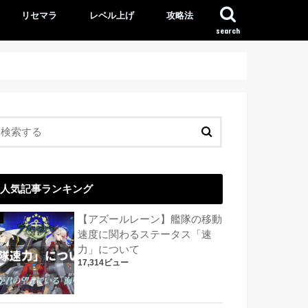
リセマラ
レベル上げ
攻略法
search
人気記事ランキング
【アズールレーン】艦隊の移動
速度に関わるステータス「速
力」について
17,314ビュー