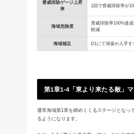
脅威排除ゲージ上昇
1回で脅威排除率が10
率
脅威排除率100%達
海域危険度
軽減
海域補足
D1にて弾薬や入手
第1章1-4「東より来たる敵」
通常海域第1章を締めくくるステージとなっ
るようになります。