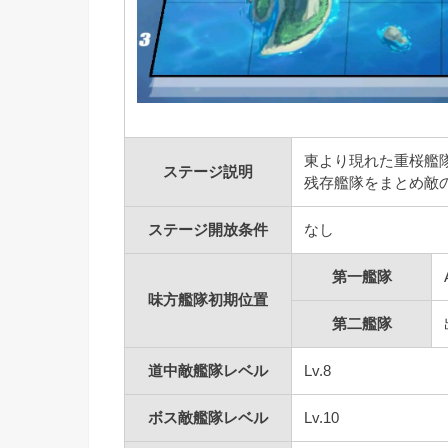
東より現れた重桜艦
ステージ説明
残存艦隊をまとめ敵
ステージ開放条件
なし
第一艦隊
味方艦隊初期位置
第二艦隊
道中敵艦隊レベル
Lv.8
ボス敵艦隊レベル
Lv.10