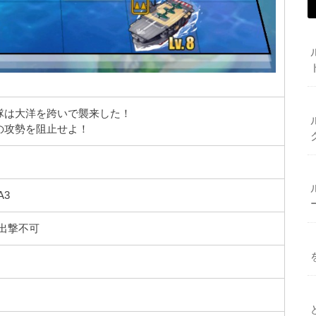
隊は大洋を跨いで襲来した！
の攻勢を阻止せよ！
A3
出撃不可