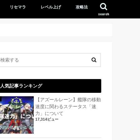
リセマラ
レベル上げ
攻略法
search
人気記事ランキング
【アズールレーン】艦隊の移動
速度に関わるステータス「速
力」について
17,314ビュー