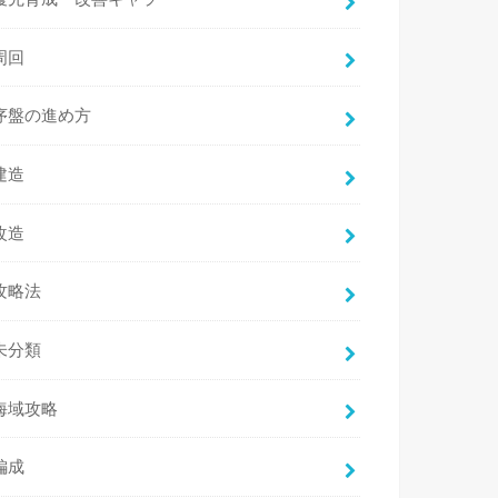
周回
序盤の進め方
建造
改造
攻略法
未分類
海域攻略
編成