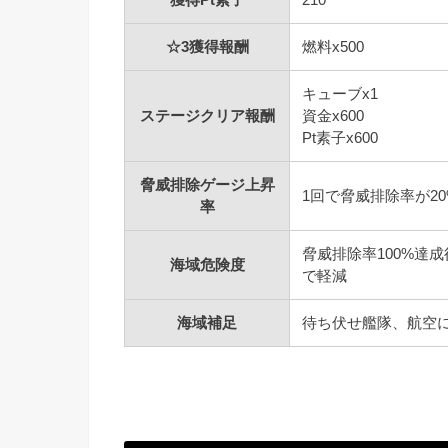
☆3獲得報酬
燃料x500
キューブx1
ステージクリア報酬
資金x600
Pt素子x600
脅威排除ゲージ上昇
1回で脅威排除率が2
率
脅威排除率100%達
海域危険度
で軽減
海域補足
待ち伏せ艦隊、航空