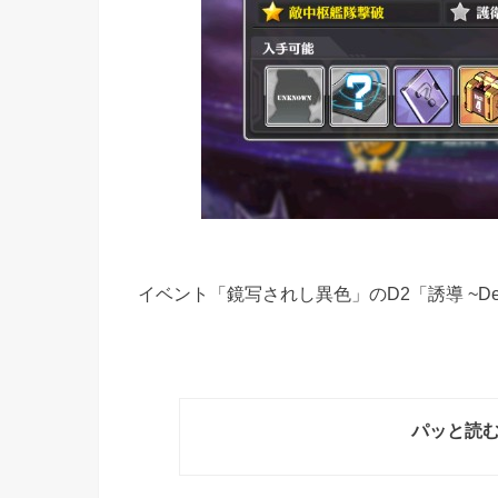
イベント「鏡写されし異色」のD2「誘導 ~Def
パッと読