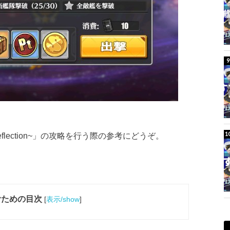
lection~」の攻略を行う際の参考にどうぞ。
むための目次
[
表示/show
]