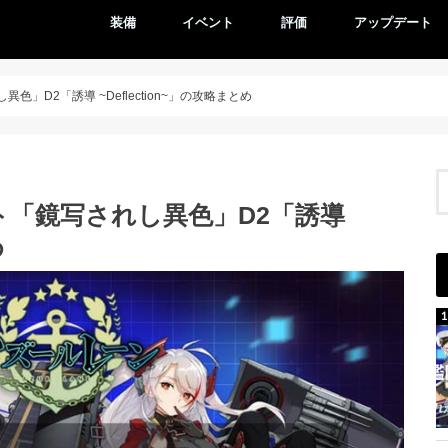
装備
イベント
評価
アップデート
」D2「誘導 ~Deflection~」の攻略まとめ
「鏡写されし異色」D2「誘導
め