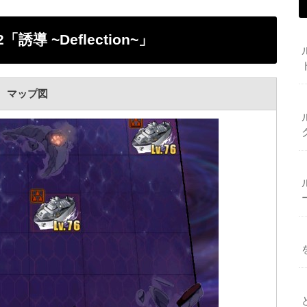
 ~Deflection~」
マップ図