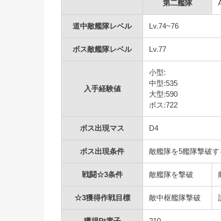
第二艦隊
道中敵艦隊レベル
Lv.74~76
ボス敵艦隊レベル
Lv.77
小型:
中型:535
入手経験値
大型:590
ボス:722
ボス出現マス
D4
ボス出現条件
敵艦隊を5艦隊撃破す
戦闘☆3条件
敵艦隊を撃破
☆3獲得作戦目標
敵中枢艦隊撃破
獲得Pt素子
210