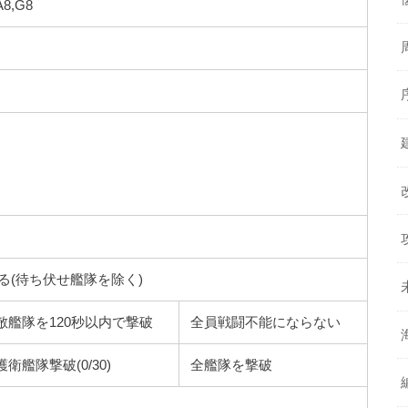
A8,G8
る(待ち伏せ艦隊を除く)
敵艦隊を120秒以内で撃破
全員戦闘不能にならない
護衛艦隊撃破(0/30)
全艦隊を撃破