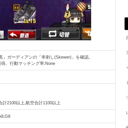
6>>「黒」ガーディアンの「串刺し(Skewer)」を確認。
得。行動マッチング率:None
計2100以上,航空合計1100以上
A8,G8