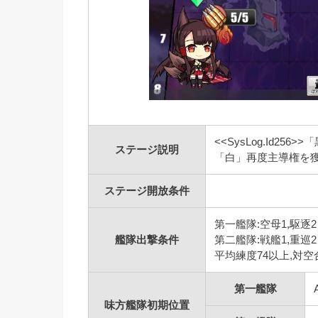
<<SysLog.Id25
ステージ説明
「白」再度主導権を獲
ステージ開放条件
第一艦隊:空母1,駆逐2
艦隊出撃条件
第二艦隊:戦艦1,重巡2
平均練度74以上,対空合
第一艦隊
味方艦隊初期位置