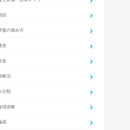
周回
序盤の進め方
建造
改造
攻略法
未分類
海域攻略
編成