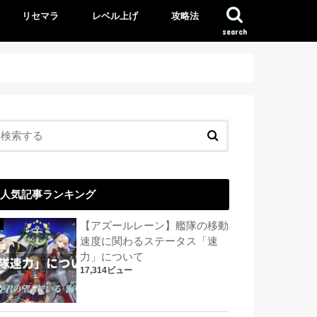
リセマラ
レベル上げ
攻略法
search
人気記事ランキング
【アズールレーン】艦隊の移動
速度に関わるステータス「速
力」について
17,314ビュー