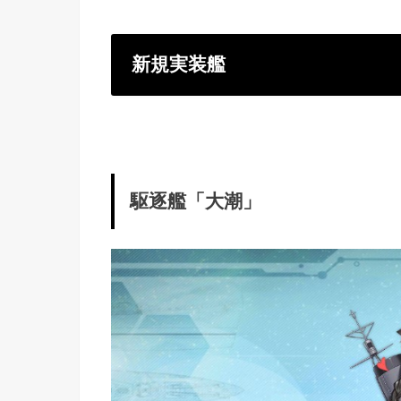
新規実装艦
駆逐艦「大潮」