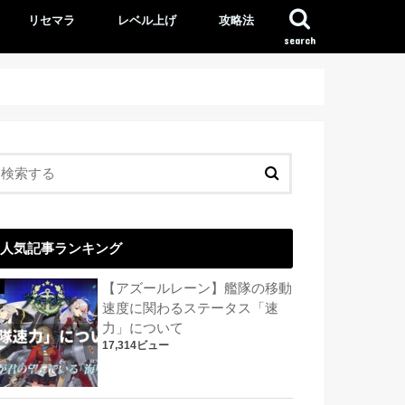
リセマラ
レベル上げ
攻略法
search
人気記事ランキング
【アズールレーン】艦隊の移動
速度に関わるステータス「速
力」について
17,314ビュー