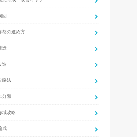
周回
序盤の進め方
建造
改造
攻略法
未分類
海域攻略
編成