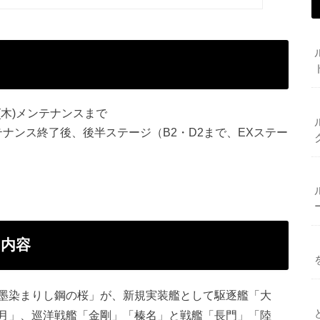
日(木)メンテナンスまで
ンテナンス終了後、後半ステージ（B2・D2まで、EXステー
内容
墨染まりし鋼の桜」が、新規実装艦として駆逐艦「大
月」、巡洋戦艦「金剛」「榛名」と戦艦「長門」「陸