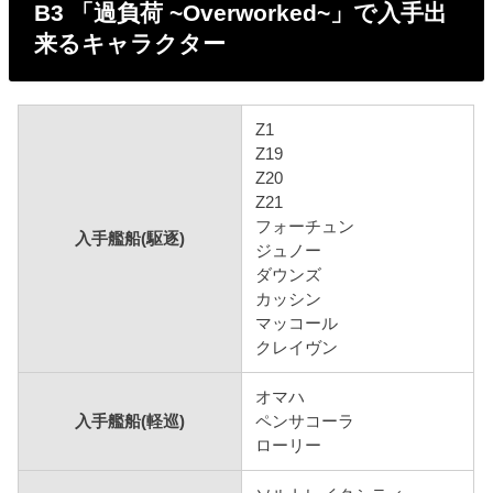
B3 「過負荷 ~Overworked~」で入手出
来るキャラクター
Z1
Z19
Z20
Z21
フォーチュン
入手艦船(駆逐)
ジュノー
ダウンズ
カッシン
マッコール
クレイヴン
オマハ
入手艦船(軽巡)
ペンサコーラ
ローリー