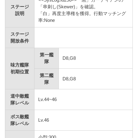
ステージ
「串刺し(Skewer)」を確認。
説明
「白」再度主導権を獲得。行動マッチング
率:None
ステージ
開放条件
第一艦
D8,G8
隊
味方艦隊
初期位置
第二艦
D8,G8
隊
道中敵艦
Lv.44~46
隊レベル
ボス敵艦
Lv.46
隊レベル
小型:300