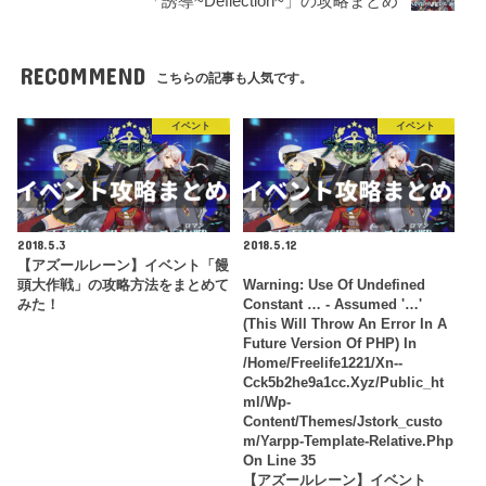
「誘導~Deflection~」の攻略まとめ
RECOMMEND
こちらの記事も人気です。
イベント
イベント
2018.5.3
2018.5.12
【アズールレーン】イベント「饅
頭大作戦」の攻略方法をまとめて
Warning
: Use Of Undefined
みた！
Constant … - Assumed '…'
(this Will Throw An Error In A
Future Version Of PHP) In
/home/freelife1221/xn--
Cck5b2he9a1cc.xyz/public_ht
Ml/wp-
Content/themes/jstork_custo
M/yarpp-Template-Relative.php
On Line
35
【アズールレーン】イベント