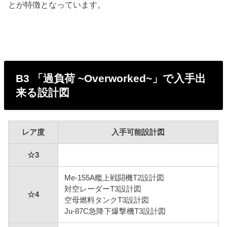
とが特徴となっています。
B3 「過負荷 ~Overworked~」で入手出
来る設計図
レア度
入手可能設計図
☆3
Me-155A艦上戦闘機T2設計図
対空レーダーT3設計図
☆4
空母燃料タンクT3設計図
Ju-87C急降下爆撃機T3設計図