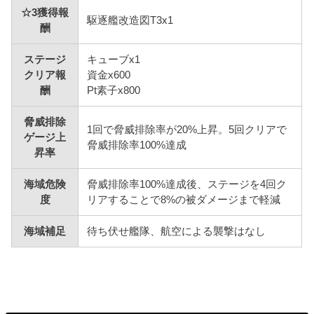
☆3獲得報
駆逐艦改造図T3x1
酬
ステージ
キューブx1
クリア報
資金x600
酬
Pt素子x800
脅威排除
1回で脅威排除率が20%上昇。5回クリアで
ゲージ上
脅威排除率100%達成
昇率
海域危険
脅威排除率100%達成後、ステージを4回ク
度
リアすることで8%の被ダメージまで軽減
海域補足
待ち伏せ艦隊、航空による襲撃はなし