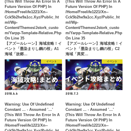
(this Will Throw An Error In A
(this Will Throw An Error In A
Future Version Of PHP) In
Future Version Of PHP) In
/home/freelife1221/xn--
/home/freelife1221/xn--
Cck5b2he9a1cc.xyz/public_ht
Cck5b2he9a1cc.xyz/public_ht
Ml/wp-
Ml/wp-
Content/themes/jstork_custo
Content/themes/jstork_custo
M/yarpp-Template-Relative.php
M/yarpp-Template-Relative.php
On Line
35
On Line
35
【アズールレーン】海域攻略！イ
【アズールレーン】海域攻略！イ
ベント「墨染まりし鋼の桜」A1
ベント「墨染まりし鋼の桜」C2
海域「故郷…
海域「異変…
イベント
イベント
2018.6.6
2018.7.3
Warning
: Use Of Undefined
Warning
: Use Of Undefined
Constant … - Assumed '…'
Constant … - Assumed '…'
(this Will Throw An Error In A
(this Will Throw An Error In A
Future Version Of PHP) In
Future Version Of PHP) In
/home/freelife1221/xn--
/home/freelife1221/xn--
Cck5b2he9a1cc.xyz/public_ht
Cck5b2he9a1cc.xyz/public_ht