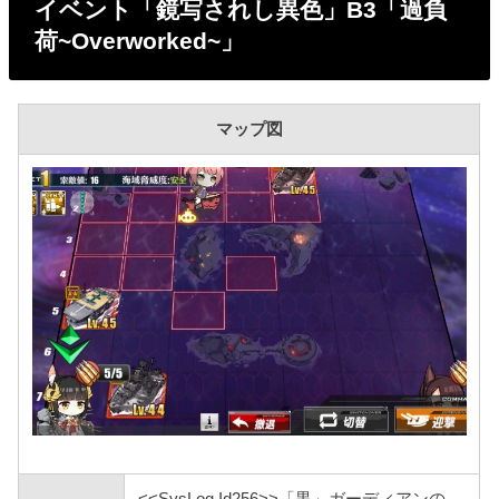
イベント「鏡写されし異色」B3「過負
荷~Overworked~」
マップ図
<<SysLog.Id256>>「黒」ガーディアンの