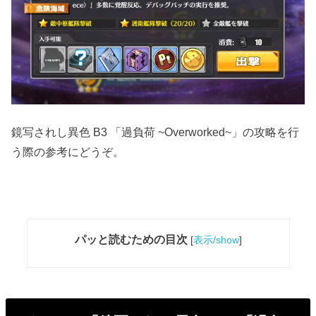
鏡写されし異色 B3 「過負荷 ~Overworked~」の攻略を行
う際の参考にどうぞ。
パッと読むための目次
[
表示/show
]