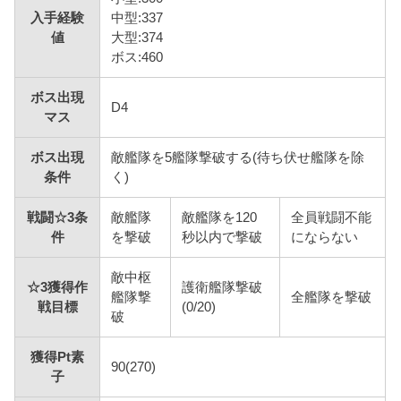
入手経験
中型:337
値
大型:374
ボス:460
ボス出現
D4
マス
ボス出現
敵艦隊を5艦隊撃破する(待ち伏せ艦隊を除
条件
く)
戦闘☆3条
敵艦隊
敵艦隊を120
全員戦闘不能
件
を撃破
秒以内で撃破
にならない
敵中枢
☆3獲得作
護衛艦隊撃破
艦隊撃
全艦隊を撃破
戦目標
(0/20)
破
獲得Pt素
90(270)
子