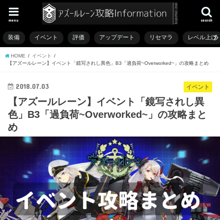
menu
search
装備
イベント
評価
アップデート
リセマラ
レベル上げ
HOME
イベント
【アズールレーン】イベント「鏡写されし異色」B3「過負荷~Overworked~」の攻略まとめ
2018.07.03
イベント
【アズールレーン】イベント「鏡写されし異
色」B3「過負荷~Overworked~」の攻略まと
め