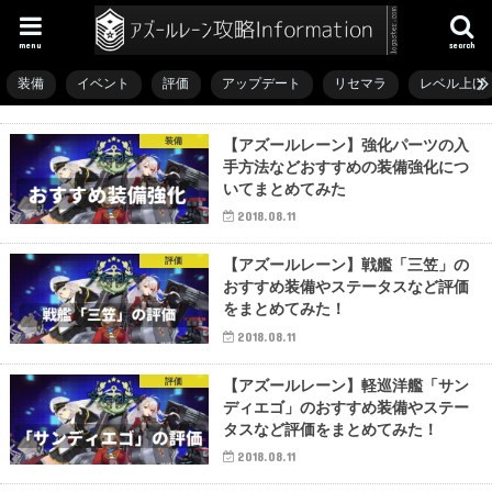
menu
search
装備
イベント
評価
アップデート
リセマラ
レベル上げ
装備
【アズールレーン】強化パーツの入
手方法などおすすめの装備強化につ
いてまとめてみた
2018.08.11
評価
【アズールレーン】戦艦「三笠」の
おすすめ装備やステータスなど評価
をまとめてみた！
2018.08.11
評価
【アズールレーン】軽巡洋艦「サン
ディエゴ」のおすすめ装備やステー
タスなど評価をまとめてみた！
2018.08.11