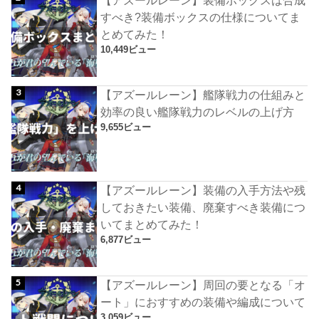
すべき?装備ボックスの仕様についてま
とめてみた！
10,449ビュー
【アズールレーン】艦隊戦力の仕組みと
効率の良い艦隊戦力のレベルの上げ方
9,655ビュー
【アズールレーン】装備の入手方法や残
しておきたい装備、廃棄すべき装備につ
いてまとめてみた！
6,877ビュー
【アズールレーン】周回の要となる「オ
ート」におすすめの装備や編成について
3,059ビュー