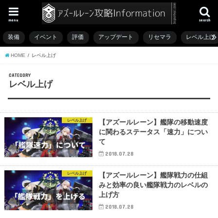
menu
search
装備
イベント
評価
アップデート
リセマラ
レベル上げ
HOME
レベル上げ
CATEGORY
レベル上げ
レベル上げ
【アズールレーン】艦隊の移動速度
に関わるステータス「速力」につい
て
2018.07.28
レベル上げ
【アズールレーン】艦隊戦力の仕組
みと効率の良い艦隊戦力のレベルの
上げ方
2018.07.28