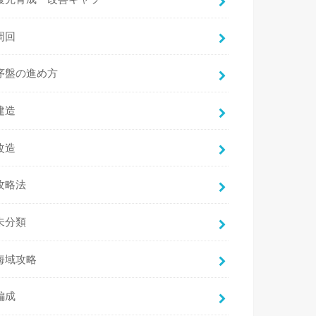
周回
序盤の進め方
建造
改造
攻略法
未分類
海域攻略
編成