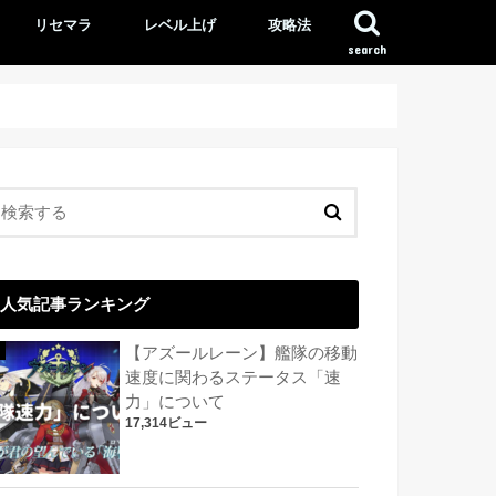
リセマラ
レベル上げ
攻略法
search
人気記事ランキング
【アズールレーン】艦隊の移動
速度に関わるステータス「速
力」について
17,314ビュー