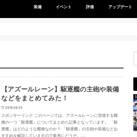
装備
イベント
評価
アップデート
【アズールレーン】駆逐艦の主砲や装備
などをまとめてみた！
2018.08.25
スポンサーリンク このページでは、アズールレーンに登場する艦
種の一つ「駆逐艦」についてまとめた記事となっています。 「駆
逐艦」はどのような艦種なのか？ 「駆逐艦」の主砲や装備などお
すすめを解説していますので参考にどうぞ。…