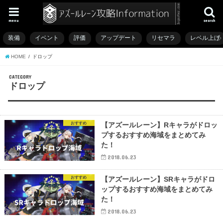
menu
search
装備
イベント
評価
アップデート
リセマラ
レベル上げ
HOME
ドロップ
CATEGORY
ドロップ
おすすめ
【アズールレーン】Rキャラがドロッ
プするおすすめ海域をまとめてみ
た！
2018.06.23
おすすめ
【アズールレーン】SRキャラがドロ
ップするおすすめ海域をまとめてみ
た！
2018.06.23