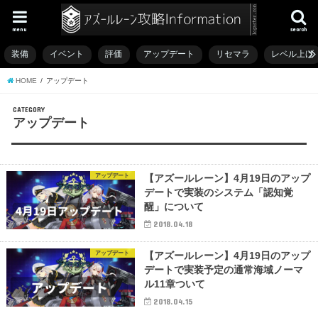
menu
search
装備
イベント
評価
アップデート
リセマラ
レベル上げ
HOME
アップデート
CATEGORY
アップデート
アップデート
【アズールレーン】4月19日のアップ
デートで実装のシステム「認知覚
醒」について
2018.04.18
アップデート
【アズールレーン】4月19日のアップ
デートで実装予定の通常海域ノーマ
ル11章ついて
2018.04.15