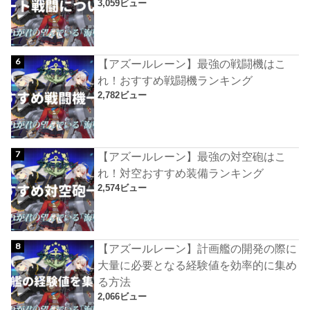
3,059ビュー
【アズールレーン】最強の戦闘機はこ
れ！おすすめ戦闘機ランキング
2,782ビュー
【アズールレーン】最強の対空砲はこ
れ！対空おすすめ装備ランキング
2,574ビュー
【アズールレーン】計画艦の開発の際に
大量に必要となる経験値を効率的に集め
る方法
2,066ビュー