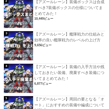
【アズールレーン】装備ボックスは合成
すべき?装備ボックスの仕様についてま
とめてみた！
10,449ビュー
【アズールレーン】艦隊戦力の仕組みと
効率の良い艦隊戦力のレベルの上げ方
9,656ビュー
【アズールレーン】装備の入手方法や残
しておきたい装備、廃棄すべき装備につ
いてまとめてみた！
6,877ビュー
【アズールレーン】周回の要となる「オ
ート」におすすめの装備や編成について